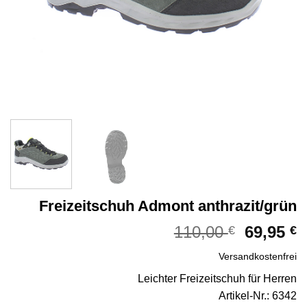
Freizeitschuh Admont anthrazit/grün
Ursprün
A
110,00
69,95
€
€
Preis
P
Versandkostenfrei
war:
i
110,00 €
6
Leichter Freizeitschuh für Herren
Artikel-Nr.: 6342