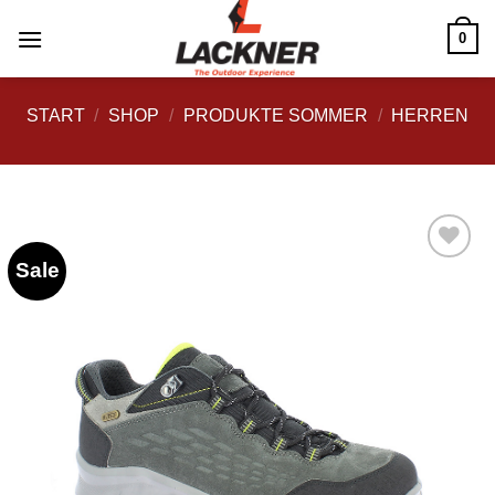
Zum
0
Inhalt
springen
START
/
SHOP
/
PRODUKTE SOMMER
/
HERREN
Sale
Zu
Wunschliste
hinzufügen