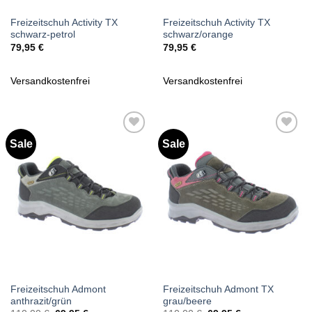
Freizeitschuh Activity TX
Freizeitschuh Activity TX
schwarz-petrol
schwarz/orange
79,95
€
79,95
€
Versandkostenfrei
Versandkostenfrei
Sale
Sale
Zu
Zu
Wunschliste
Wunschliste
hinzufügen
hinzufügen
Freizeitschuh Admont
Freizeitschuh Admont TX
anthrazit/grün
grau/beere