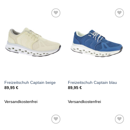
Zu
Zu
Wunschliste
Wunschliste
hinzufügen
hinzufügen
Freizeitschuh Captain beige
Freizeitschuh Captain blau
89,95
€
89,95
€
Versandkostenfrei
Versandkostenfrei
Zu
Zu