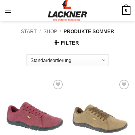
Zum
0
Inhalt
springen
START
/
SHOP
/
PRODUKTE SOMMER
FILTER
Zu
Zu
Wunschliste
Wunschliste
hinzufügen
hinzufügen