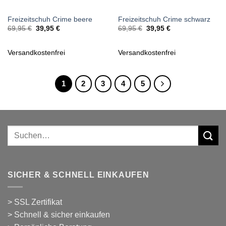
Freizeitschuh Crime beere
Freizeitschuh Crime schwarz
Ursprünglicher
Aktueller
Ursprünglicher
Aktueller
69,95
€
39,95
€
69,95
€
39,95
€
Preis
Preis
Preis
Preis
war:
ist:
war:
ist:
69,95 €
39,95 €.
69,95 €
39,95 €.
Versandkostenfrei
Versandkostenfrei
1
2
3
4
5
Suchen
nach:
SICHER & SCHNELL EINKAUFEN
> SSL Zertifikat
> Schnell & sicher einkaufen