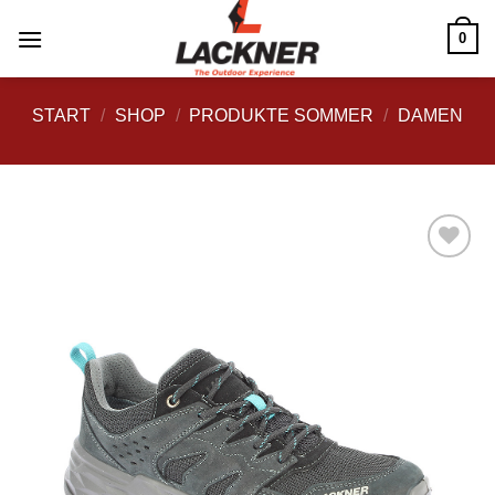
Zum
0
Inhalt
springen
START
/
SHOP
/
PRODUKTE SOMMER
/
DAMEN
Zu
Wunschliste
hinzufügen