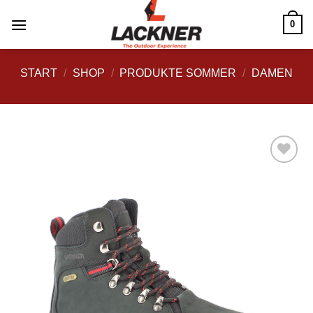
Zum
0
Inhalt
springen
START
/
SHOP
/
PRODUKTE SOMMER
/
DAMEN
Zu
Wunschliste
hinzufügen