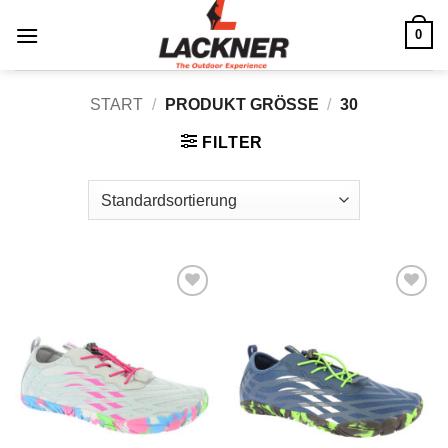
Zum
0
Inhalt
springen
START
/
PRODUKT GRÖSSE
/
30
FILTER
Zu
Zu
Wunschliste
Wunschliste
hinzufügen
hinzufügen