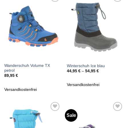
Zu
Zu
Wunschliste
Wunschliste
hinzufügen
hinzufügen
Wanderschuh Volume TX
Winterschuh Ice blau
petrol
44,95
€
–
54,95
€
89,95
€
Versandkostenfrei
Versandkostenfrei
Sale
Zu
Zu
Wunschliste
Wunschliste
hinzufügen
hinzufügen