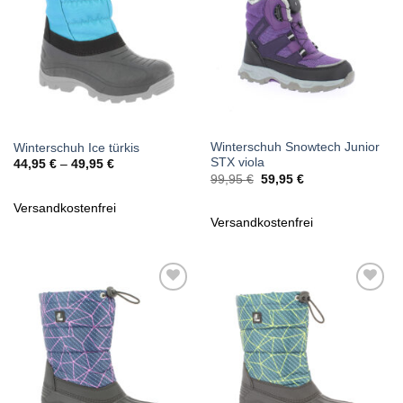
Winterschuh Snowtech Junior
Winterschuh Ice türkis
STX viola
44,95
€
–
49,95
€
Ursprünglicher
Aktueller
99,95
€
59,95
€
Preis
Preis
war:
ist:
Versandkostenfrei
99,95 €
59,95 €.
Versandkostenfrei
Zu
Zu
Wunschliste
Wunschliste
hinzufügen
hinzufügen