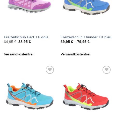
Freizeitschuh Fact TX viola
Freizeitschuh Thunder TX blau
Ursprünglicher
Aktueller
64,95
€
38,95
€
69,95
€
–
79,95
€
Preis
Preis
war:
ist:
64,95 €
38,95 €.
Versandkostenfrei
Versandkostenfrei
Zu
Zu
Wunschliste
Wunschliste
hinzufügen
hinzufügen