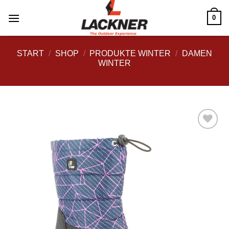
Zum
0
Inhalt
springen
START
/
SHOP
/
PRODUKTE WINTER
/
DAMEN
WINTER
Zu
Wunschliste
hinzufügen