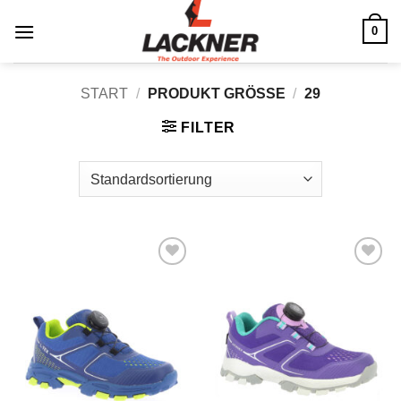
Zum
0
Inhalt
springen
START
/
PRODUKT GRÖSSE
/
29
FILTER
Zu
Zu
Wunschliste
Wunschliste
hinzufügen
hinzufügen