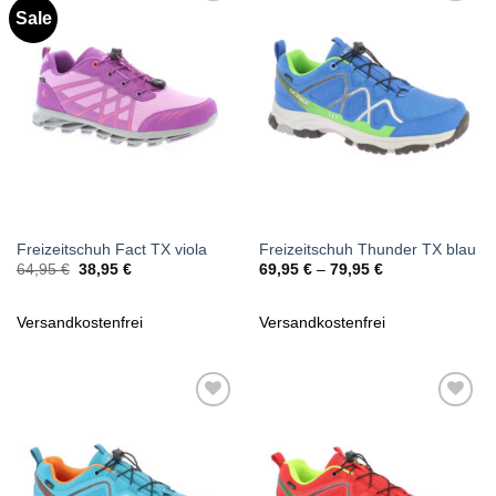
Sale
Zu
Zu
Wunschliste
Wunschliste
hinzufügen
hinzufügen
Freizeitschuh Fact TX viola
Freizeitschuh Thunder TX blau
Ursprünglicher
Aktueller
64,95
€
38,95
€
69,95
€
–
79,95
€
Preis
Preis
war:
ist:
64,95 €
38,95 €.
Versandkostenfrei
Versandkostenfrei
Zu
Zu
Wunschliste
Wunschliste
hinzufügen
hinzufügen