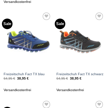
Versandkostenfrei
Sale
Sale
Zu
Zu
Wunschliste
Wunschliste
hinzufügen
hinzufügen
Freizeitschuh Fact TX blau
Freizeitschuh Fact TX schwarz
Ursprünglicher
Aktueller
Ursprünglicher
Aktueller
64,95
€
38,95
€
64,95
€
38,95
€
Preis
Preis
Preis
Preis
war:
ist:
war:
ist:
64,95 €
38,95 €.
64,95 €
38,95 €.
Versandkostenfrei
Versandkostenfrei