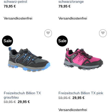
schwarz-petrol
schwarz/orange
79,95
€
79,95
€
Versandkostenfrei
Versandkostenfrei
Sale
Sale
Zu
Zu
Wunschliste
Wunschliste
hinzufügen
hinzufügen
Freizeitschuh Billion TX
Freizeitschuh Billion TX pink
grau/blau
Ursprünglicher
Aktueller
59,95
€
29,95
€
Preis
Preis
Ursprünglicher
Aktueller
59,95
€
29,95
€
war:
ist:
Preis
Preis
59,95 €
29,95 €.
war:
ist:
Versandkostenfrei
59,95 €
29,95 €.