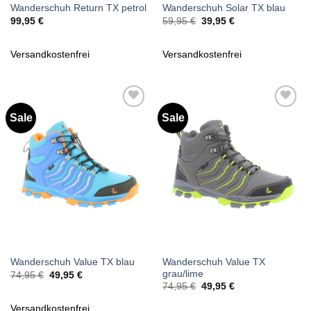
Wanderschuh Return TX petrol
Wanderschuh Solar TX blau
Ursprünglicher
Aktueller
99,95
€
59,95
€
39,95
€
Preis
Preis
war:
ist:
59,95 €
39,95 €.
Versandkostenfrei
Versandkostenfrei
Sale
Sale
Zu
Zu
Wunschliste
Wunschliste
hinzufügen
hinzufügen
Wanderschuh Value TX
Wanderschuh Value TX blau
grau/lime
Ursprünglicher
Aktueller
74,95
€
49,95
€
Preis
Preis
Ursprünglicher
Aktueller
74,95
€
49,95
€
war:
ist:
Preis
Preis
74,95 €
49,95 €.
war:
ist:
Versandkostenfrei