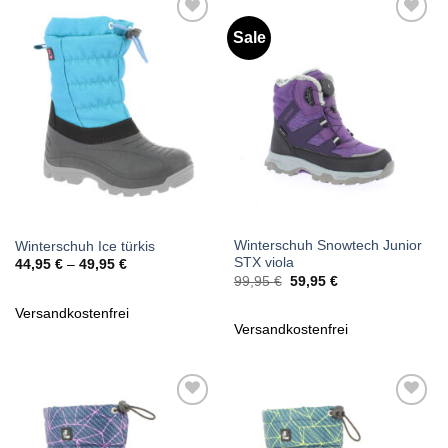
Sale
Zu
Zu
Wunschliste
Wunschliste
hinzufügen
hinzufügen
Winterschuh Snowtech Junior
Winterschuh Ice türkis
STX viola
44,95
€
–
49,95
€
Ursprünglicher
Aktueller
99,95
€
59,95
€
Preis
Preis
war:
ist:
Versandkostenfrei
99,95 €
59,95 €.
Versandkostenfrei
Zu
Zu
Wunschliste
Wunschliste
hinzufügen
hinzufügen