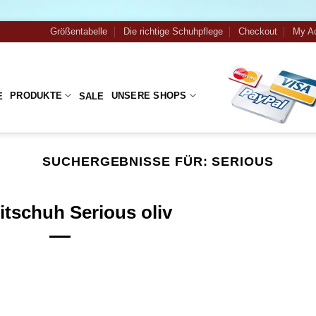
Größentabelle
Die richtige Schuhpflege
Checkout
My A
PRODUKTE
UNSERE SHOPS
E
SALE
SUCHERGEBNISSE FÜR:
SERIOUS
itschuh Serious oliv