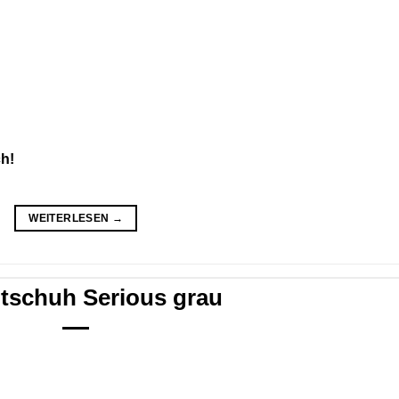
ch!
WEITERLESEN
→
itschuh Serious grau