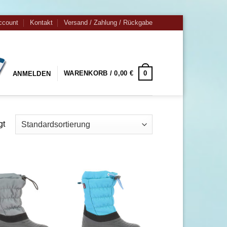
ccount
Kontakt
Versand / Zahlung / Rückgabe
0
WARENKORB /
0,00
€
ANMELDEN
gt
Zu
Zu
Wunschliste
Wunschliste
hinzufügen
hinzufügen