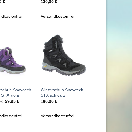
00
€
130,00
€
ndkostenfrei
Versandkostenfrei
Zu
Zu
Wunschliste
Wunschliste
hinzufügen
hinzufügen
+
rschuh Snowtech
Winterschuh Snowtech
 STX viola
STX schwarz
Ursprünglicher
Aktueller
5
€
59,95
€
160,00
€
Preis
Preis
war:
ist:
99,95 €
59,95 €.
ndkostenfrei
Versandkostenfrei