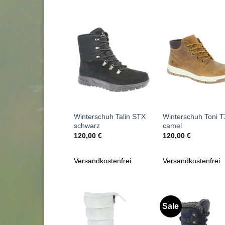
Zu
Zu
Wunschliste
Wunschl
hinzufügen
hinzufü
+
+
Winterschuh Talin STX
Winterschuh Toni 
schwarz
camel
120,00
€
120,00
€
Versandkostenfrei
Versandkostenfrei
Sale
Zu
Zu
Wunschliste
Wunschl
hinzufügen
hinzufü