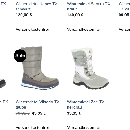
y TX
Winterstiefel Nancy TX
Winterstiefel Samira TX
Winte
schwarz
braun
TX ca
120,00
€
140,00
€
99,9
Versandkostenfrei
Versandkostenfrei
Versa
Sale
Zu
Zu
iste
Wunschliste
Wunschliste
gen
hinzufügen
hinzufügen
+
+
ia TX
Winterstiefel Viktoria TX
Winterstiefel Zoe TX
taupe
hellgrau
cher
ueller
Ursprünglicher
Aktueller
79,95
€
49,95
€
99,95
€
is
Preis
Preis
war:
ist:
95 €.
79,95 €
49,95 €.
Versandkostenfrei
Versandkostenfrei