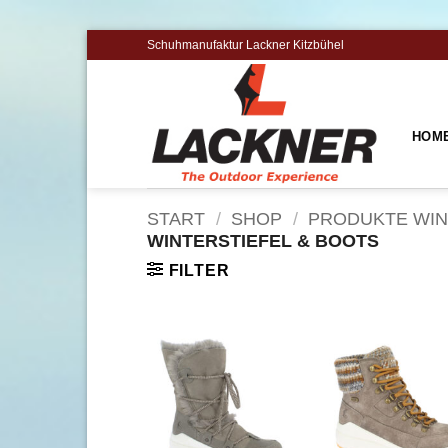
Zum
Schuhmanufaktur Lackner Kitzbühel
Inhalt
springen
HOM
START
/
SHOP
/
PRODUKTE WI
WINTERSTIEFEL & BOOTS
FILTER
Zu
Zu
Wunschliste
Wunschl
hinzufügen
hinzufü