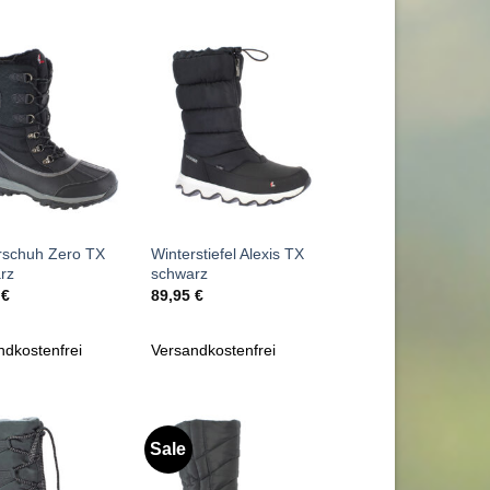
Zu
Zu
Wunschliste
Wunschliste
hinzufügen
hinzufügen
+
rschuh Zero TX
Winterstiefel Alexis TX
rz
schwarz
5
€
89,95
€
ndkostenfrei
Versandkostenfrei
Sale
Zu
Zu
Wunschliste
Wunschliste
hinzufügen
hinzufügen