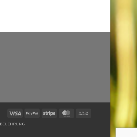
Visa
PayPal
Stripe
MasterCard
Cash
On
SBELEHRUNG
Delivery