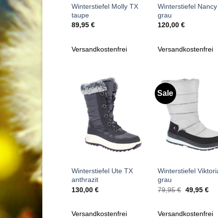
Winterstiefel Molly TX
Winterstiefel Nanc
taupe
grau
89,95
€
120,00
€
Versandkostenfrei
Versandkostenfrei
Sale
Zu
Zu
Wunschliste
Wunschl
hinzufügen
hinzufü
+
+
Winterstiefel Ute TX
Winterstiefel Viktor
anthrazit
grau
Ursprüngli
Akt
130,00
€
79,95
€
49,95
€
Preis
Pre
war:
ist:
79,95 €
49,
Versandkostenfrei
Versandkostenfrei