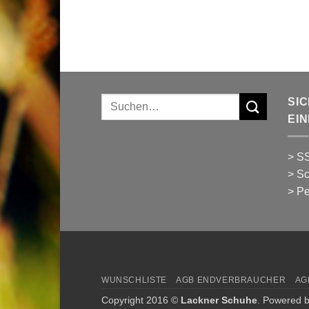
Suchen
SI
nach:
EI
> SS
> Sc
> Pe
WUNSCHLISTE
AGB ENDVERBRAUCHER
AG
Copyright 2016 ©
Lackner Schuhe
. Powered 