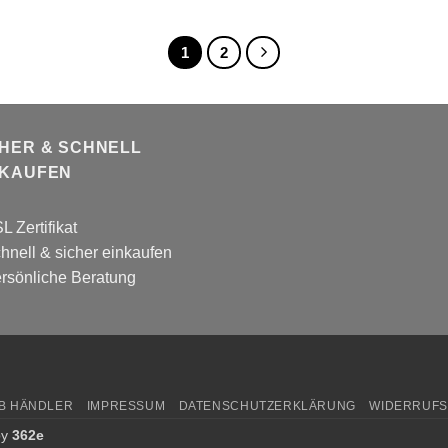
1
2
CHER & SCHNELL
NKAUFEN
L Zertifikat
hnell & sicher einkaufen
rsönliche Beratung
B HÄNDLER
IMPRESSUM
DATENSCHUTZERKLÄRUNG
WIDERRUF
by
362e