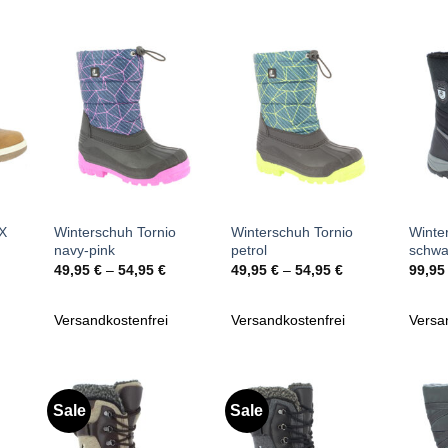
Zu
Zu
iste
Wunschliste
Wunschliste
gen
hinzufügen
hinzufügen
+
+
+
TX
Winterschuh Tornio
Winterschuh Tornio
Winte
navy-pink
petrol
schwa
49,95
€
–
54,95
€
49,95
€
–
54,95
€
99,9
Versandkostenfrei
Versandkostenfrei
Versa
Sale
Sale
Zu
Zu
iste
Wunschliste
Wunschliste
gen
hinzufügen
hinzufügen