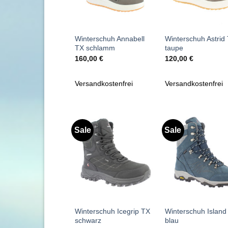
+
+
Winterschuh Annabell
Winterschuh Astrid
TX schlamm
taupe
160,00
€
120,00
€
Versandkostenfrei
Versandkostenfrei
Sale
Sale
Zu
Zu
Wunschliste
Wunschl
hinzufügen
hinzufü
+
+
Winterschuh Icegrip TX
Winterschuh Islan
schwarz
blau