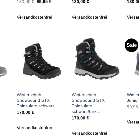
icher
tueller
Ursprünglicher
Aktueller
180,00
€
99,95
€
130,00
€
130,
reis
Preis
Preis
t:
war:
ist:
9,95 €.
180,00 €
99,95 €.
Versandkostenfrei
Versandkostenfrei
Versa
Sale
Zu
Zu
iste
Wunschliste
Wunschliste
gen
hinzufügen
hinzufügen
+
+
+
Winterschuh
Winterschuh
Winte
Snowbound STX
Snowbound STX
Junior
Thinsulate schwarz
Thinsulate
99,9
schwarz/türkis
170,00
€
170,00
€
Versa
Versandkostenfrei
Versandkostenfrei