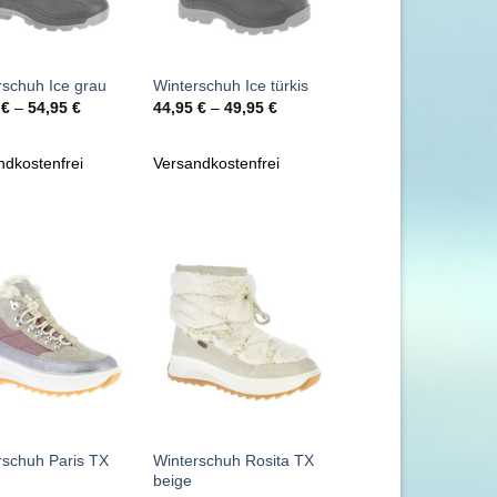
+
rschuh Ice grau
Winterschuh Ice türkis
5
€
–
54,95
€
44,95
€
–
49,95
€
ndkostenfrei
Versandkostenfrei
Zu
Zu
Wunschliste
Wunschliste
hinzufügen
hinzufügen
+
rschuh Paris TX
Winterschuh Rosita TX
beige