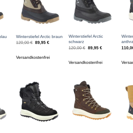
+
+
+
Winterstiefel Arctic
Winter
blau
Winterstiefel Arctic braun
schwarz
anthra
cher
ueller
Ursprünglicher
Aktueller
120,00
€
89,95
€
is
Preis
Preis
Ursprünglicher
Aktueller
120,00
€
89,95
€
110,
war:
ist:
Preis
Preis
95 €.
120,00 €
89,95 €.
war:
ist:
Versandkostenfrei
120,00 €
89,95 €.
Versandkostenfrei
Versa
Zu
Zu
iste
Wunschliste
Wunschliste
gen
hinzufügen
hinzufügen
+
+
+