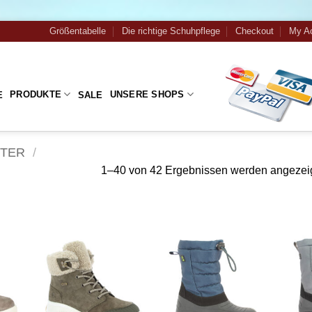
Größentabelle
Die richtige Schuhpflege
Checkout
My A
PRODUKTE
UNSERE SHOPS
E
SALE
NTER
/
1–40 von 42 Ergebnissen werden angezei
Zu
Zu
iste
Wunschliste
Wunschliste
gen
hinzufügen
hinzufügen