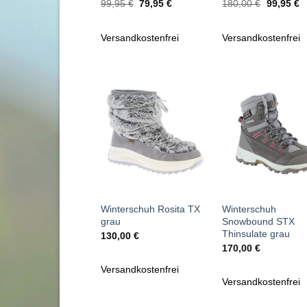
Ursprünglicher
Aktueller
Ursprüngl
Ak
99,95
€
79,95
€
180,00
€
99,95
€
Preis
Preis
Preis
P
war:
ist:
war:
is
99,95 €
79,95 €.
180,00 €
9
Versandkostenfrei
Versandkostenfrei
Zu
Zu
Wunschliste
Wunschl
hinzufügen
hinzufü
+
+
Winterschuh Rosita TX
Winterschuh
grau
Snowbound STX
Thinsulate grau
130,00
€
170,00
€
Versandkostenfrei
Versandkostenfrei