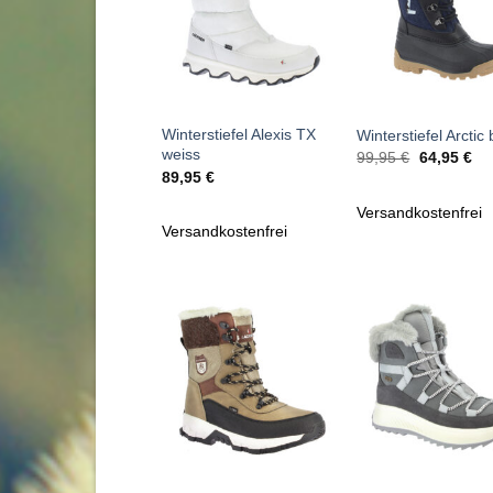
+
+
Winterstiefel Alexis TX
Winterstiefel Arctic 
weiss
Ursprüngli
Akt
99,95
€
64,95
€
Preis
Pre
89,95
€
war:
ist:
99,95 €
64,
Versandkostenfrei
Versandkostenfrei
Zu
Zu
Wunschliste
Wunschl
hinzufügen
hinzufü
+
+