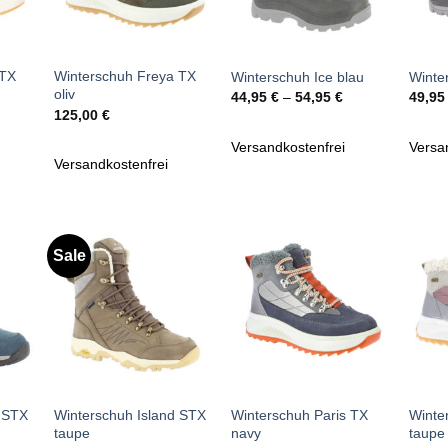
+
+
+
 TX
Winterschuh Freya TX
Winterschuh Ice blau
Winte
oliv
44,95
€
–
54,95
€
49,9
125,00
€
Versandkostenfrei
Versa
Versandkostenfrei
Sale
Zu
Zu
iste
Wunschliste
Wunschliste
gen
hinzufügen
hinzufügen
+
+
+
d STX
Winterschuh Island STX
Winterschuh Paris TX
Winte
taupe
navy
taupe