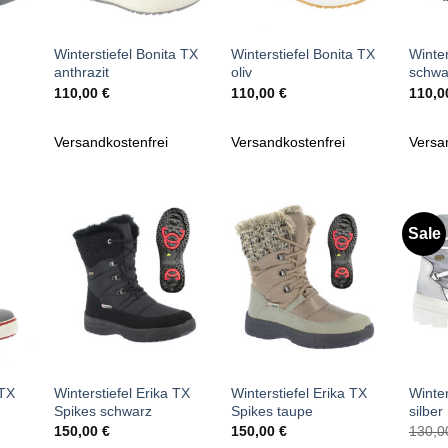
+
+
+
Winterstiefel Bonita TX
Winterstiefel Bonita TX
Winter
anthrazit
oliv
schwa
icher
tueller
110,00
€
110,00
€
110,
reis
t:
9,95 €.
Versandkostenfrei
Versandkostenfrei
Versa
Sale
Zu
Zu
iste
Wunschliste
Wunschliste
gen
hinzufügen
hinzufügen
+
+
+
 TX
Winterstiefel Erika TX
Winterstiefel Erika TX
Winter
Spikes schwarz
Spikes taupe
silber
icher
tueller
150,00
€
150,00
€
130,
reis