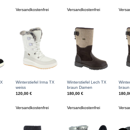
t:
9,95 €.
Versandkostenfrei
Versandkostenfrei
Versa
Zu
Zu
iste
Wunschliste
Wunschliste
gen
hinzufügen
hinzufügen
+
+
+
TX
Winterstiefel Irma TX
Winterstiefel Lech TX
Winter
weiss
braun Damen
braun
120,00
€
180,00
€
180,
Versandkostenfrei
Versandkostenfrei
Versa