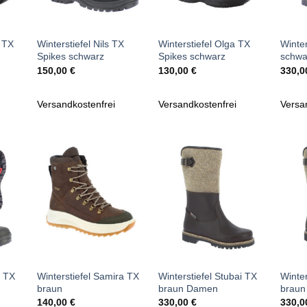
+
+
+
y TX
Winterstiefel Nils TX
Winterstiefel Olga TX
Winter
Spikes schwarz
Spikes schwarz
schwa
150,00
€
130,00
€
330,
Versandkostenfrei
Versandkostenfrei
Versa
Zu
Zu
iste
Wunschliste
Wunschliste
gen
hinzufügen
hinzufügen
+
+
+
e TX
Winterstiefel Samira TX
Winterstiefel Stubai TX
Winter
braun
braun Damen
braun
140,00
€
330,00
€
330,