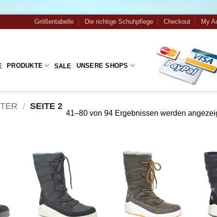
Größentabelle
Die richtige Schuhpflege
Checkout
My A
PRODUKTE
UNSERE SHOPS
E
SALE
NTER
/
SEITE 2
41–80 von 94 Ergebnissen werden angezei
Zu
Zu
iste
Wunschliste
Wunschliste
gen
hinzufügen
hinzufügen