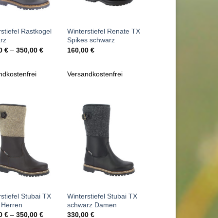
+
stiefel Rastkogel
Winterstiefel Renate TX
rz
Spikes schwarz
00
€
–
350,00
€
160,00
€
ndkostenfrei
Versandkostenfrei
Zu
Zu
Wunschliste
Wunschliste
hinzufügen
hinzufügen
+
stiefel Stubai TX
Winterstiefel Stubai TX
 Herren
schwarz Damen
00
€
–
350,00
€
330,00
€