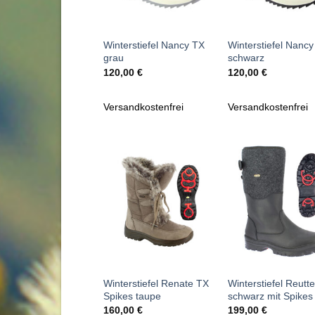
+
+
Winterstiefel Nancy TX
Winterstiefel Nanc
grau
schwarz
120,00
€
120,00
€
Versandkostenfrei
Versandkostenfrei
Zu
Zu
Wunschliste
Wunschl
hinzufügen
hinzufü
+
+
Winterstiefel Renate TX
Winterstiefel Reutt
Spikes taupe
schwarz mit Spikes
160,00
€
199,00
€