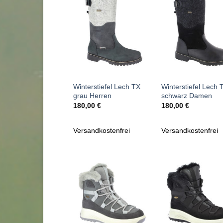
Zu
Zu
Wunschliste
Wunschl
hinzufügen
hinzufü
+
+
Winterstiefel Lech TX
Winterstiefel Lech 
grau Herren
schwarz Damen
180,00
€
180,00
€
Versandkostenfrei
Versandkostenfrei
Zu
Zu
Wunschliste
Wunschl
hinzufügen
hinzufü