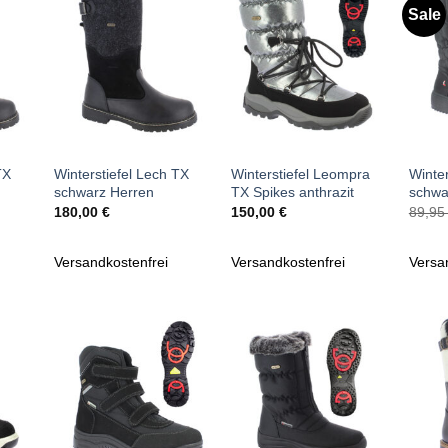
Sale
Zu
Zu
iste
Wunschliste
Wunschliste
gen
hinzufügen
hinzufügen
+
+
+
TX
Winterstiefel Lech TX
Winterstiefel Leompra
Winter
schwarz Herren
TX Spikes anthrazit
schwa
180,00
€
150,00
€
89,9
Versandkostenfrei
Versandkostenfrei
Versa
Zu
Zu
iste
Wunschliste
Wunschliste
gen
hinzufügen
hinzufügen