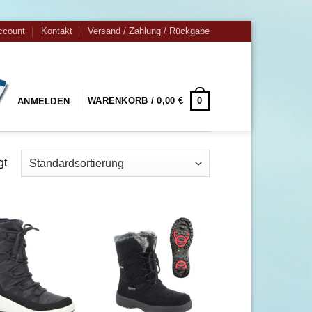
ccount
Kontakt
Versand / Zahlung / Rückgabe
0
WARENKORB /
0,00
€
ANMELDEN
gt
Zu
Zu
Wunschliste
Wunschliste
hinzufügen
hinzufügen