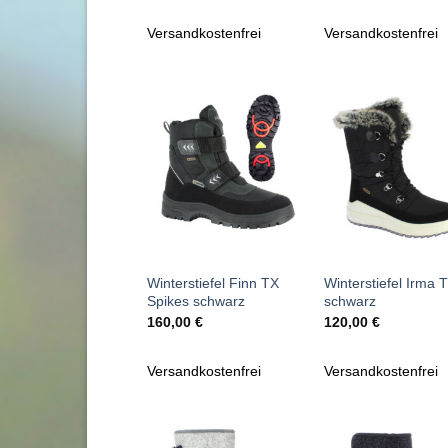
war:
ist:
war:
is
145,00 €
89,95 €.
145,00 €
8
Versandkostenfrei
Versandkostenfrei
Zu
Zu
Wunschliste
Wunschl
hinzufügen
hinzufü
+
+
Winterstiefel Finn TX
Winterstiefel Irma 
Spikes schwarz
schwarz
160,00
€
120,00
€
Versandkostenfrei
Versandkostenfrei