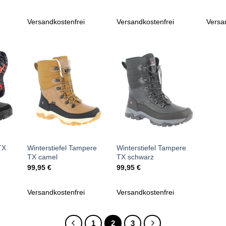
Versandkostenfrei
Versandkostenfrei
Versa
Zu
Zu
iste
Wunschliste
Wunschliste
gen
hinzufügen
hinzufügen
+
+
TX
Winterstiefel Tampere
Winterstiefel Tampere
TX camel
TX schwarz
99,95
€
99,95
€
Versandkostenfrei
Versandkostenfrei
1
2
3