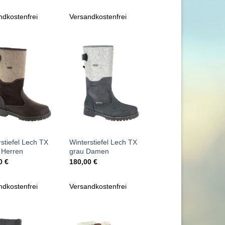
war:
ist:
war:
ist:
130,00 €
49,95 €.
130,00 €
49,95 €.
ndkostenfrei
Versandkostenfrei
Zu
Zu
Wunschliste
Wunschliste
hinzufügen
hinzufügen
+
stiefel Lech TX
Winterstiefel Lech TX
 Herren
grau Damen
00
€
180,00
€
ndkostenfrei
Versandkostenfrei