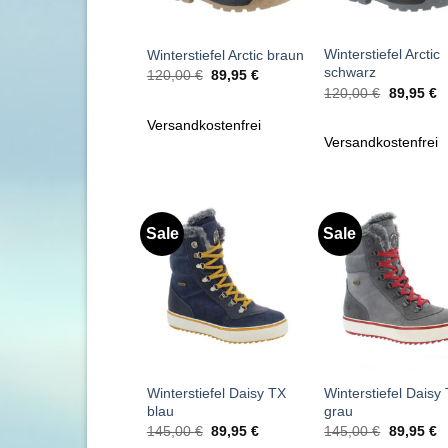
+
+
Winterstiefel Arctic
Winterstiefel Arctic braun
schwarz
Ursprünglicher
Aktueller
120,00
€
89,95
€
Preis
Preis
Ursprüngl
Ak
120,00
€
89,95
€
war:
ist:
Preis
P
120,00 €
89,95 €.
war:
is
Versandkostenfrei
120,00 €
8
Versandkostenfrei
Sale
Sale
Zu
Zu
Wunschliste
Wunschl
hinzufügen
hinzufü
+
+
Winterstiefel Daisy TX
Winterstiefel Daisy
blau
grau
Ursprünglicher
Aktueller
Ursprüngl
Ak
145,00
€
89,95
€
145,00
€
89,95
€
Preis
Preis
Preis
P