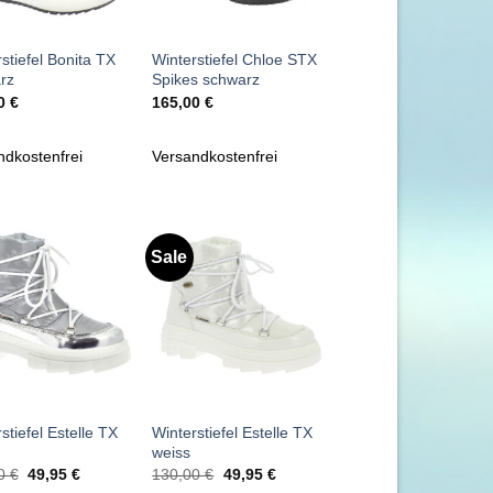
+
stiefel Bonita TX
Winterstiefel Chloe STX
rz
Spikes schwarz
00
€
165,00
€
ndkostenfrei
Versandkostenfrei
Sale
Zu
Zu
Wunschliste
Wunschliste
hinzufügen
hinzufügen
+
stiefel Estelle TX
Winterstiefel Estelle TX
weiss
Ursprünglicher
Aktueller
Ursprünglicher
Aktueller
00
€
49,95
€
130,00
€
49,95
€
Preis
Preis
Preis
Preis