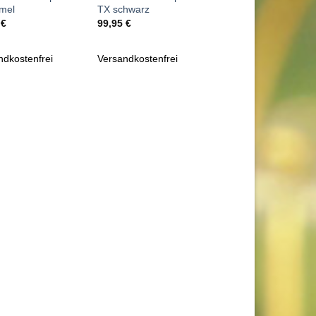
mel
TX schwarz
5
€
99,95
€
ndkostenfrei
Versandkostenfrei