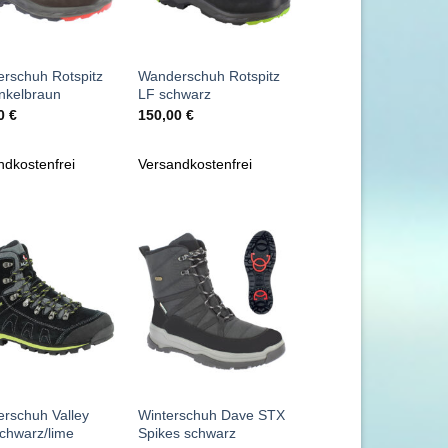
+
rschuh Rotspitz
Wanderschuh Rotspitz
nkelbraun
LF schwarz
00
€
150,00
€
ndkostenfrei
Versandkostenfrei
Zu
Zu
Wunschliste
Wunschliste
hinzufügen
hinzufügen
+
rschuh Valley
Winterschuh Dave STX
chwarz/lime
Spikes schwarz