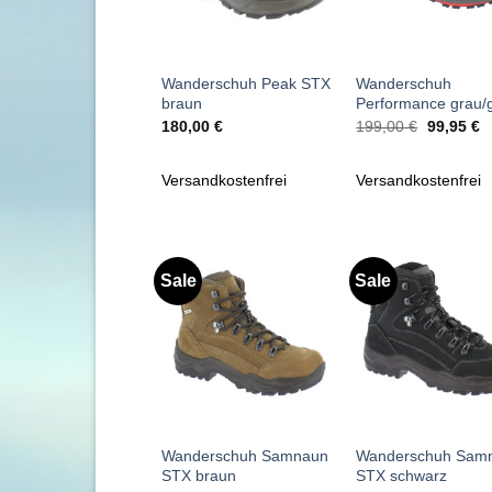
+
+
Wanderschuh Peak STX
Wanderschuh
braun
Performance grau/
Ursprüngl
Ak
180,00
€
199,00
€
99,95
€
Preis
P
war:
is
199,00 €
9
Versandkostenfrei
Versandkostenfrei
Sale
Sale
Zu
Zu
Wunschliste
Wunschl
hinzufügen
hinzufü
+
+
Wanderschuh Samnaun
Wanderschuh Sam
STX braun
STX schwarz