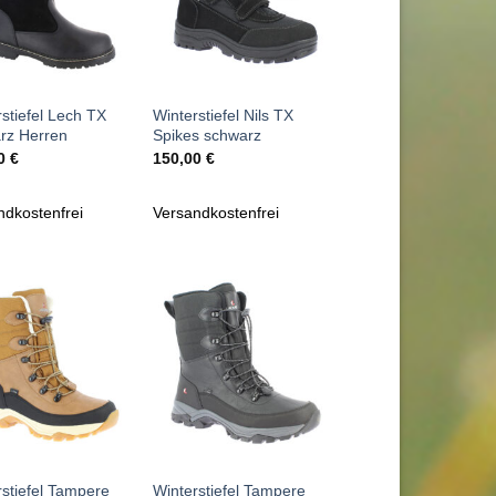
+
stiefel Lech TX
Winterstiefel Nils TX
rz Herren
Spikes schwarz
00
€
150,00
€
ndkostenfrei
Versandkostenfrei
Zu
Zu
Wunschliste
Wunschliste
hinzufügen
hinzufügen
+
rstiefel Tampere
Winterstiefel Tampere