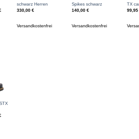
schwarz Herren
Spikes schwarz
TX ca
€
330,00
€
140,00
€
99,9
Versandkostenfrei
Versandkostenfrei
Versa
iste
gen
 STX
€