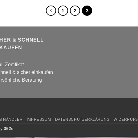
1
2
3
CHER & SCHNELL
NKAUFEN
L Zertifikat
hnell & sicher einkaufen
rsönliche Beratung
B HÄNDLER
IMPRESSUM
DATENSCHUTZERKLÄRUNG
WIDERRUF
by
362e