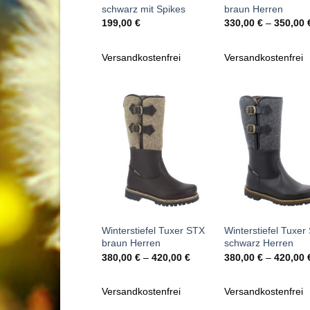
schwarz mit Spikes
braun Herren
199,00
€
330,00
€
–
350,00
Versandkostenfrei
Versandkostenfrei
Zu
Zu
Wunschliste
Wunschl
hinzufügen
hinzufü
+
+
Winterstiefel Tuxer STX
Winterstiefel Tuxer
braun Herren
schwarz Herren
380,00
€
–
420,00
€
380,00
€
–
420,00
Versandkostenfrei
Versandkostenfrei