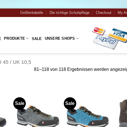
Größentabelle
Die richtige Schuhpflege
Checkout
My A
PRODUKTE
UNSERE SHOPS
E
SALE
 45 / UK 10,5
81–118 von 118 Ergebnissen werden angezei
Sale
Sale
Zu
Zu
iste
Wunschliste
Wunschliste
gen
hinzufügen
hinzufügen