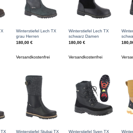
+
+
+
TX
Winterstiefel Lech TX
Winterstiefel Lech TX
Winter
grau Herren
schwarz Damen
schwa
180,00
€
180,00
€
180,
Versandkostenfrei
Versandkostenfrei
Versa
Zu
Zu
iste
Wunschliste
Wunschliste
gen
hinzufügen
hinzufügen
+
+
+
i TX
Winterstiefel Stubai TX
Winterstiefel Sven TX
Winte