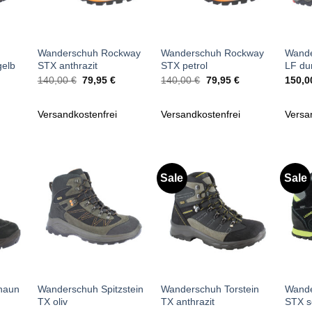
+
+
+
Wanderschuh Rockway
Wanderschuh Rockway
Wande
gelb
STX anthrazit
STX petrol
LF du
icher
tueller
Ursprünglicher
Aktueller
Ursprünglicher
Aktueller
140,00
€
79,95
€
140,00
€
79,95
€
150,
reis
Preis
Preis
Preis
Preis
t:
war:
ist:
war:
ist:
9,95 €.
140,00 €
79,95 €.
140,00 €
79,95 €.
Versandkostenfrei
Versandkostenfrei
Versa
Sale
Sale
Zu
Zu
iste
Wunschliste
Wunschliste
gen
hinzufügen
hinzufügen
+
+
+
naun
Wanderschuh Spitzstein
Wanderschuh Torstein
Wande
TX oliv
TX anthrazit
STX s