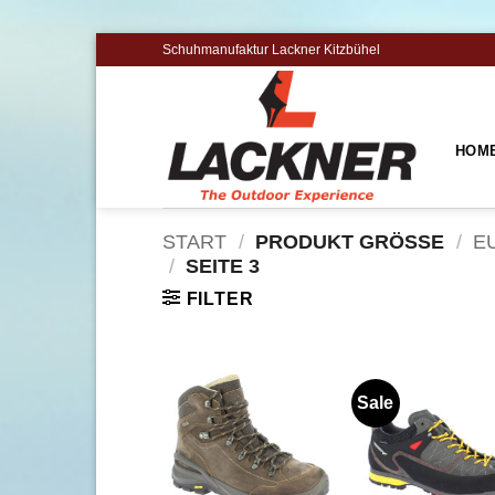
Zum
Schuhmanufaktur Lackner Kitzbühel
Inhalt
springen
HOM
START
/
PRODUKT GRÖSSE
/
EU
/
SEITE 3
FILTER
Sale
Zu
Zu
Wunschliste
Wunschl
hinzufügen
hinzufü