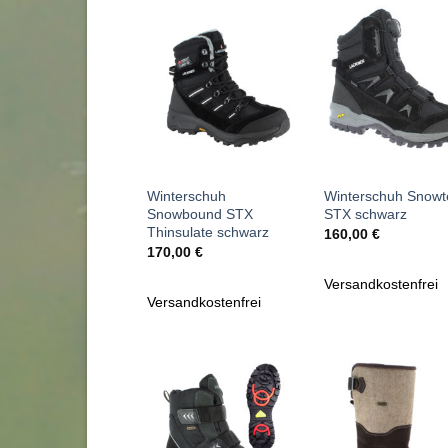
Zu
Zu
Wunschliste
Wunschl
hinzufügen
hinzufü
+
+
Winterschuh
Winterschuh Snowt
Snowbound STX
STX schwarz
Thinsulate schwarz
160,00
€
170,00
€
Versandkostenfrei
Versandkostenfrei
Zu
Zu
Wunschliste
Wunschl
hinzufügen
hinzufü