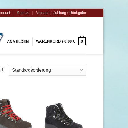
ccount
Kontakt
Versand / Zahlung / Rückgabe
0
WARENKORB /
0,00
€
ANMELDEN
gt
Zu
Zu
Wunschliste
Wunschliste
hinzufügen
hinzufügen