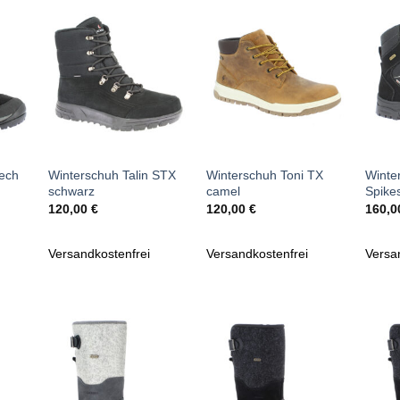
Zu
Zu
iste
Wunschliste
Wunschliste
gen
hinzufügen
hinzufügen
+
+
+
ech
Winterschuh Talin STX
Winterschuh Toni TX
Winte
schwarz
camel
Spike
120,00
€
120,00
€
160,
Versandkostenfrei
Versandkostenfrei
Versa
Zu
Zu
iste
Wunschliste
Wunschliste
gen
hinzufügen
hinzufügen