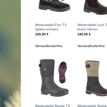
+
+
Winterstiefel Finn TX
Winterstiefel Lech 
Spikes schwarz
braun Herren
160,00
€
180,00
€
Versandkostenfrei
Versandkostenfrei
Zu
Zu
Wunschliste
Wunschl
hinzufügen
hinzufü
+
+
Winterstiefel Reutte TX
Winterstiefel Stuba