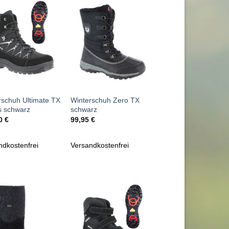
Zu
Zu
Wunschliste
Wunschliste
hinzufügen
hinzufügen
+
rschuh Ultimate TX
Winterschuh Zero TX
s schwarz
schwarz
00
€
99,95
€
ndkostenfrei
Versandkostenfrei
Zu
Zu
Wunschliste
Wunschliste
hinzufügen
hinzufügen