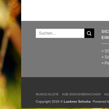
Suchen
SI
nach:
EI
> SS
> Sc
> Pe
WUNSCHLISTE
AGB ENDVERBRAUCHER
AG
Copyright 2016 ©
Lackner Schuhe
. Powered 