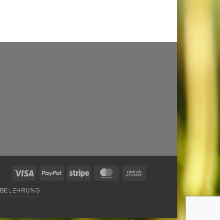
Visa
PayPal
Stripe
MasterCard
Cash
On
SBELEHRUNG
Delivery