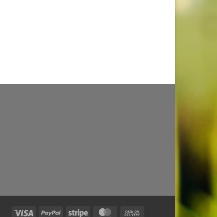
Visa
PayPal
Stripe
MasterCard
Cash