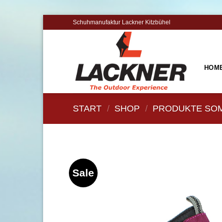
Zum
Schuhmanufaktur Lackner Kitzbühel
Inhalt
springen
HOM
START
/
SHOP
/
PRODUKTE SO
Sale