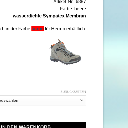
Artikel-Nr.: 6887
Farbe: beere
wasserdichte Sympatex Membran
ch in der Farbe
taupe
für Herren erhältlich:
ZURÜCKSETZEN
or STX beere Menge
IN DEN WARENKORB