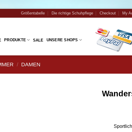
Größentabelle
Die richtige Schuhpflege
Checkout
My A
PRODUKTE
UNSERE SHOPS
E
SALE
MMER
/
DAMEN
Wander
Zu
Wunschliste
hinzufügen
Sportlic