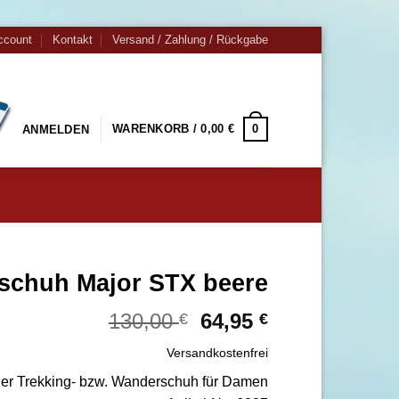
ccount
Kontakt
Versand / Zahlung / Rückgabe
0
WARENKORB /
0,00
€
ANMELDEN
schuh Major STX beere
Ursprünglicher
Aktueller
130,00
64,95
€
€
Preis
Preis
Versandkostenfrei
war:
ist:
130,00 €
64,95 €.
her Trekking- bzw. Wanderschuh für Damen