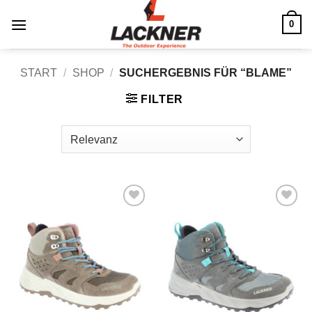
Zum
0
Inhalt
springen
START
/
SHOP
/
SUCHERGEBNIS FÜR “BLAME”
FILTER
Zu
Zu
Wunschliste
Wunschliste
hinzufügen
hinzufügen